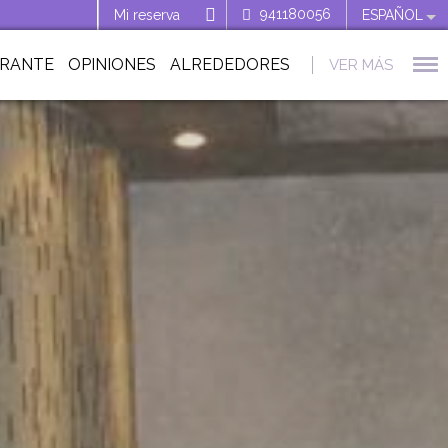
941180056
Mi reserva
ESPAÑOL
URANTE
OPINIONES
ALREDEDORES
VER MÁS