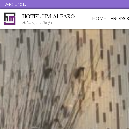
Web Oficial
HOTEL HM ALFARO
HOME
PROMO
Alfaro
,
La Rioja